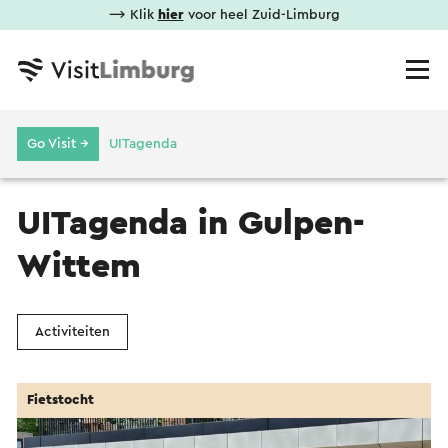
⟶ Klik
hier
voor heel Zuid-Limburg
Go Visit →
UITagenda
UITagenda in Gulpen-
Wittem
Activiteiten
Fietstocht