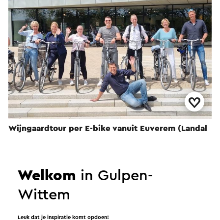
Wijngaardtour per E-bike vanuit Euverem (Landal
Gulpen)
→
Duur 2,5 uur
•
Prijs € 27,50 per persoon exclusief fietshuur.
Gulpen
Welkom
in Gulpen-
Wittem
Activiteit
Leuk dat je inspiratie komt opdoen!