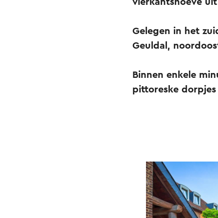
vierkantshoeve ui
Gelegen in het zui
Geuldal, noordoos
Binnen enkele minu
pittoreske dorpjes