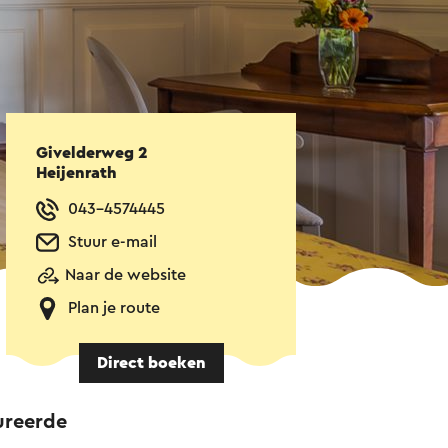
Givelderweg 2
Heijenrath
043-4574445
Stuur e-mail
Naar de website
Plan je route
Direct boeken
aureerde