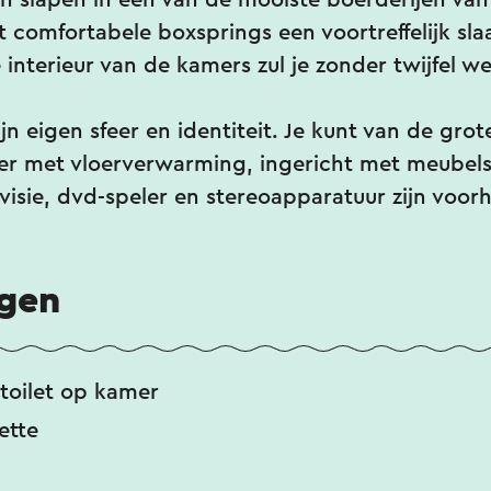
en slapen in één van de mooiste boerderijen van
comfortabele boxsprings een voortreffelijk sl
e interieur van de kamers zul je zonder twijfel 
jn eigen sfeer en identiteit. Je kunt van de grote 
r met vloerverwarming, ingericht met meubels
levisie, dvd-speler en stereoapparatuur zijn voo
ngen
toilet op kamer
ette