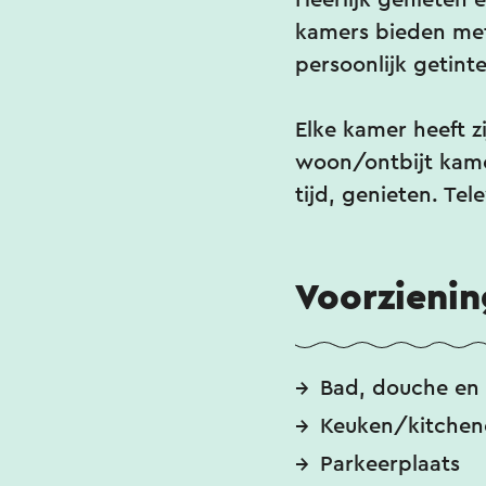
Heerlijk genieten 
kamers bieden met 
persoonlijk getint
Elke kamer heeft zi
woon/ontbijt kame
tijd, genieten. Te
Voorzieni
Bad, douche en 
Keuken/kitchen
Parkeerplaats