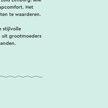
 zuid Limburg. Alle
aapcomfort. Het
weten te waarderen.
stijlvolle
 uit grootmoeders
rhanden.