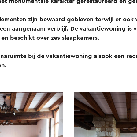
het monumentale karakter gerestaureerd en g
lementen zijn bewaard gebleven terwijl er ook 
een aangenaam verblijf. De vakantiewoning is v
 en beschikt over zes slaapkamers.
unaruimte bij de vakantiewoning alsook een recr
en.