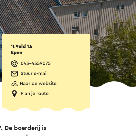
't Veld 1A
Epen
043-4559075
Stuur e-mail
Naar de website
Plan je route
. De boerderij is