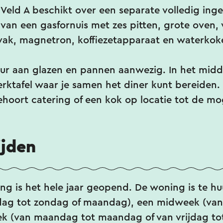
Veld A beschikt over een separate volledig ing
 van een gasfornuis met zes pitten, grote oven,
vak, magnetron, koffiezetapparaat en waterkok
keur aan glazen en pannen aanwezig. In het mid
erktafel waar je samen het diner kunt bereiden.
hoort catering of een kok op locatie tot de mo
ijden
g is het hele jaar geopend. De woning is te hu
dag tot zondag of maandag), een midweek (va
ek (van maandag tot maandag of van vrijdag tot