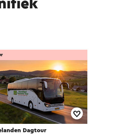
ifiek
ur
elanden Dagtour