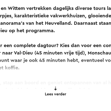
en Wittem vertrekken dagelijks diverse tours l
orpjes, karakteristieke vakwerkhuizen, glooien
norama’s van het Heuvelland. Daarnaast staa
Dieu op het programma.
ar een complete dagtour? Kies dan voor een co
aar Val-Dieu (45 minuten vrije tijd), Monschau (
unt waar je ook 45 minuten hebt, eventueel voo
t koffie.
, stap aan boord en geniet ontspannen van al h
gio te bieden hebben. Stap jij ook in?
Lees verder