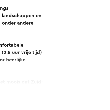
angs
de landschappen en
n onder andere
mfortabele
2,5 uur vrije tijd)
r heerlijke
et moois dat Zuid-