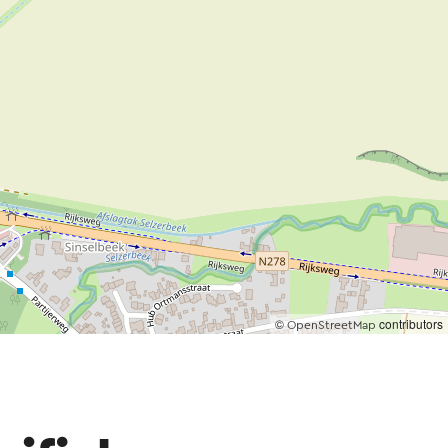
©
contributors
OpenStreetMap