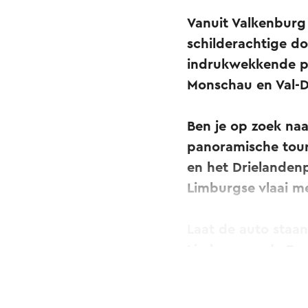
Vanuit Valkenburg 
schilderachtige d
indrukwekkende pa
Monschau en Val-
Ben je op zoek na
panoramische tour n
en het Drielandenp
Limburgse vlaai me
Laat de auto staan
Limburg en de Eure