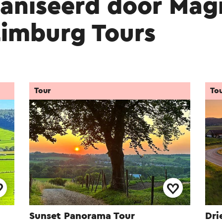
aniseerd door Magn
Limburg Tours
Tour
To
Sunset Panorama Tour
Dri