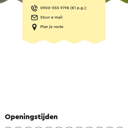
0900-555 9798 (€1 p.g.);
Stuur e-mail
Plan je route
Openingstijden