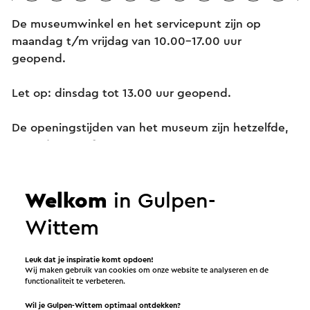
De museumwinkel en het servicepunt zijn op
maandag t/m vrijdag van 10.00-17.00 uur
geopend.
Let op: dinsdag tot 13.00 uur geopend.
De openingstijden van het museum zijn hetzelfde,
maar dan vanaf 11.00 uur.
Welkom
in Gulpen-
Diensten
Wittem
Geschenkbonnen
Leuk dat je inspiratie komt opdoen!
Wij maken gebruik van cookies om onze website te analyseren en de
Toeristische boeken, kaarten en gidsen
functionaliteit te verbeteren.
Informatieverstrekking
Wil je Gulpen-Wittem optimaal ontdekken?