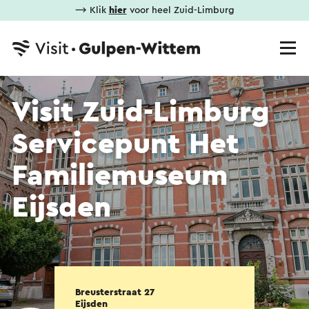
⟶ Klik
hier
voor heel Zuid-Limburg
Visit Zuid-Limburg
Servicepunt Het
Familiemuseum
Eijsden
Breusterstraat 27
Eijsden