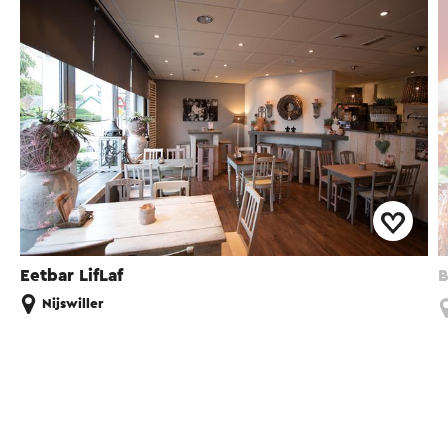
Eetbar LifLaf
B
Nijswiller